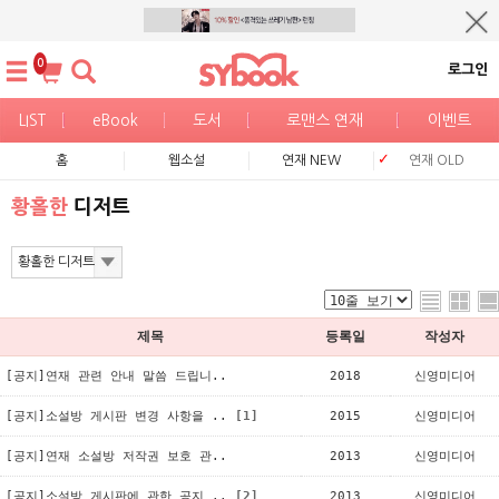
0
로그인
LIST
eBook
도서
로맨스 연재
이벤트
홈
웹소설
연재 NEW
연재 OLD
황홀한
디저트
제목
등록일
작성자
[공지]연재 관련 안내 말씀 드립니..
2018
신영미디어
[공지]소설방 게시판 변경 사항을 ..
[1]
2015
신영미디어
[공지]연재 소설방 저작권 보호 관..
2013
신영미디어
[공지]소설방 게시판에 관한 공지 ..
[2]
2013
신영미디어