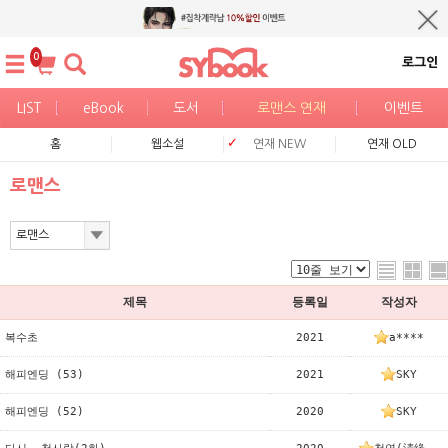
0
로그인
LIST
eBook
도서
로맨스 연재
이벤트
홈
웹소설
연재 NEW
연재 OLD
로맨스
제목
등록일
작성자
복수초
2021
a****
해피엔딩 (53)
2021
SKY
해피엔딩 (52)
2020
SKY